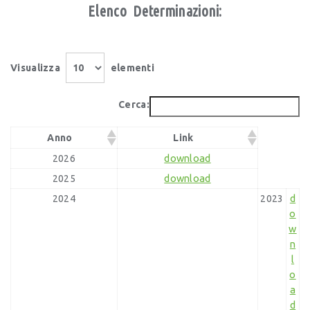
Elenco Determinazioni:
Visualizza
elementi
Cerca:
Anno
Link
download
2026
download
2025
d
2024
2023
o
w
n
l
o
a
d