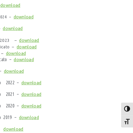
–
download
 2024 –
download
 –
download
download
e 2023 –
download
ficato –
download
3 –
icato –
download
 –
download
nno 2022 –
download
nno 2021 –
download
nno 2020 –
download
Attiv
no 2019 –
download
Attiv
 –
download