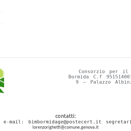
Consorzio per il
Bormida C.f 9515140
9 – Palazzo Albin
contatti:
1 e-mail:
bimbormidage@postecert.it
segretar
lorenzorighetti@comune.
genova.it